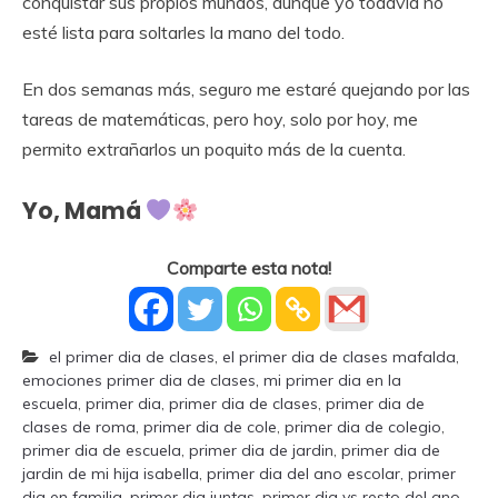
conquistar sus propios mundos, aunque yo todavía no
esté lista para soltarles la mano del todo.
En dos semanas más, seguro me estaré quejando por las
tareas de matemáticas, pero hoy, solo por hoy, me
permito extrañarlos un poquito más de la cuenta.
Yo, Mamá
Comparte esta nota!
el primer dia de clases
,
el primer dia de clases mafalda
,
emociones primer dia de clases
,
mi primer dia en la
escuela
,
primer dia
,
primer dia de clases
,
primer dia de
clases de roma
,
primer dia de cole
,
primer dia de colegio
,
primer dia de escuela
,
primer dia de jardin
,
primer dia de
jardin de mi hija isabella
,
primer dia del ano escolar
,
primer
dia en familia
,
primer dia juntas
,
primer dia vs resto del ano