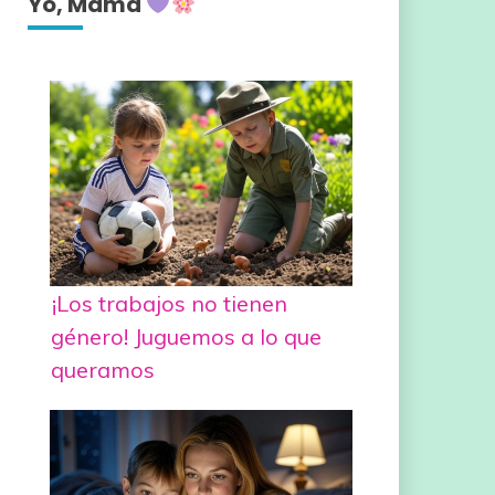
Yo, Mamá
¡Los trabajos no tienen
género! Juguemos a lo que
queramos