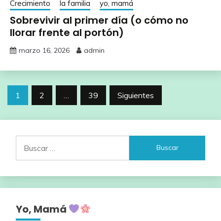
Crecimiento
la familia
yo, mamá
Sobrevivir al primer día (o cómo no
llorar frente al portón)
marzo 16, 2026
admin
Paginación
1
2
…
39
Siguientes
de
entradas
Buscar:
Yo, Mamá