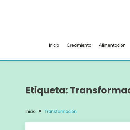
Saltar
al
contenido
Inicio
Crecimiento
Alimentación
Etiqueta:
Transforma
Inicio
Transformación