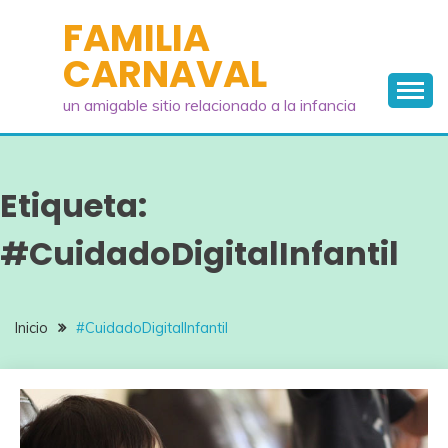
Saltar
FAMILIA
al
CARNAVAL
contenido
un amigable sitio relacionado a la infancia
Etiqueta:
#CuidadoDigitalInfantil
Inicio
#CuidadoDigitalInfantil