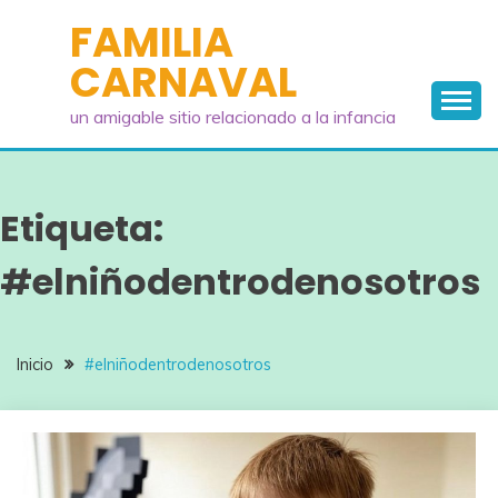
Saltar
FAMILIA
al
CARNAVAL
contenido
un amigable sitio relacionado a la infancia
Etiqueta:
#elniñodentrodenosotros
Inicio
#elniñodentrodenosotros