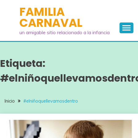
Saltar
FAMILIA
al
CARNAVAL
contenido
un amigable sitio relacionado a la infancia
Etiqueta:
#elniñoquellevamosdentr
Inicio
#elniñoquellevamosdentro