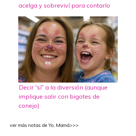
acelga y sobreviví para contarlo
Decir “sí” a la diversión (aunque
implique salir con bigotes de
conejo)
ver más notas de Yo, Mamá>>>