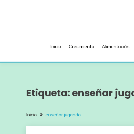
Saltar
al
contenido
Inicio
Crecimiento
Alimentación
Etiqueta:
enseñar ju
Inicio
enseñar jugando