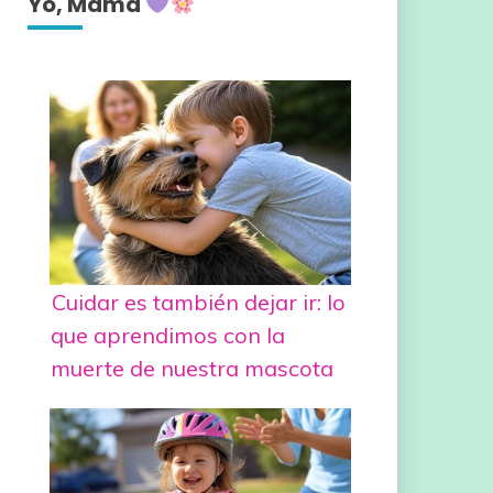
Yo, Mamá
Cuidar es también dejar ir: lo
que aprendimos con la
muerte de nuestra mascota