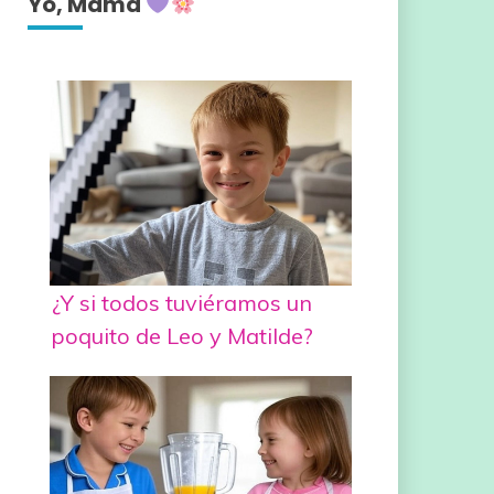
Yo, Mamá
¿Y si todos tuviéramos un
poquito de Leo y Matilde?