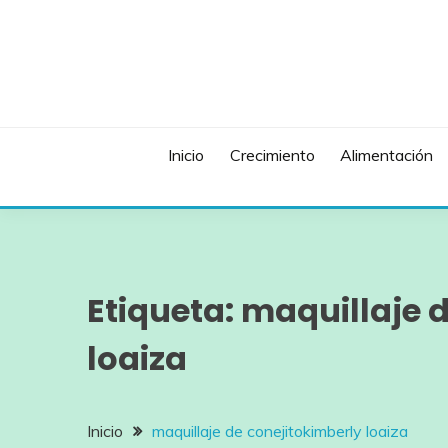
Saltar
al
contenido
Inicio
Crecimiento
Alimentación
Etiqueta:
maquillaje d
loaiza
Inicio
maquillaje de conejitokimberly loaiza