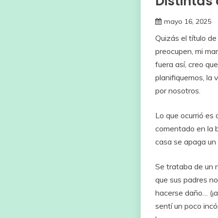
Distintas
mayo 16, 2025
Quizás
el
título
d
preocupen,
mi
mar
fuera
así,
creo
qu
planifiquemos, la 
por nosotros.
Lo que ocurrió es
comentado
en
la
casa
se
apaga
un
Se
trataba
de
un
que
sus
padres
n
hacerse
daño… (¡
a
sentí
un
poco
inc