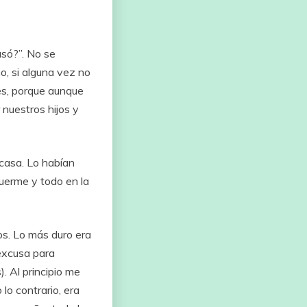
só?”.
No
se
o,
si
alguna
vez
no
s, porque aunque
 nuestros hijos y
casa.
Lo
habían
uerme
y
todo
en
la
os.
Lo
más
duro
era
excusa
para
).
Al
principio
me
o
lo
contrario,
era