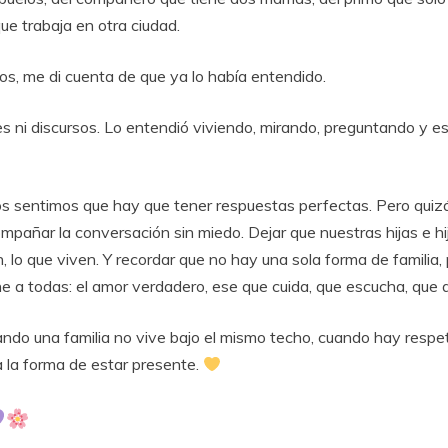
que
trabaja
en
otra
ciudad.
os,
me
di
cuenta
de
que
ya
lo
había
entendido.
es
ni
discursos.
Lo
entendió
viviendo,
mirando,
preguntando
y
e
os
sentimos
que
hay
que
tener
respuestas
perfectas.
Pero
quiz
ompañar
la
conversación
sin
miedo.
Dejar
que
nuestras
hijas
e
h
n,
lo
que
viven.
Y
recordar
que
no
hay
una
sola
forma
de
familia,
ne
a
todas:
el
amor
verdadero,
ese
que
cuida,
que
escucha,
que
ando
una
familia
no
vive
bajo
el
mismo
techo,
cuando
hay
respe
a
la
forma
de
estar
presente
.