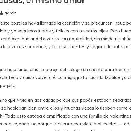
 casas, el mismo amor
admin
e
este
post
les
haya
llamado
la
atención
y
se
pregunten “¿
qué
pa
ido
y
yo
seguimos
juntos
y
felices
con
nuestros
hijos.
Pero
buen
e
está
bien
hablar
del
divorcio
con
naturalidad,
sin
miedo
ni
tabúe
vida a veces sorprende, y toca ser fuertes y seguir adelante, por
 que hace unos días, Leo
trajo
del
colegio
un
cuento
para
leer
en
biblioteca
y
quiso
volver
a
él
conmigo,
justo
cuando
Matilde
ya
d
poquito.
niño
que
vivía
en
dos
casas
porque
sus
papás
estaban
separad
o
se
hablaban
bien
entre
ellos
y
muchas
veces
lo
usaban
como
h!
Todo
esto
estaba
ejemplificado
con
una
familia
de
volantines
ómoda
leyendo, n
o
porque
el
cuento
estuviera
mal
escrito —
tod