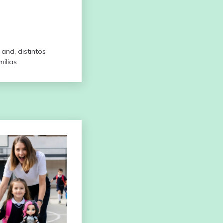
a and
,
distintos
milias