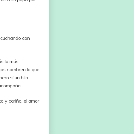
scuchando
con
ás
lo
más
ijos
nombren
lo
que
pero
sí
un
hilo
acompaña.
to
y
cariño,
el
amor