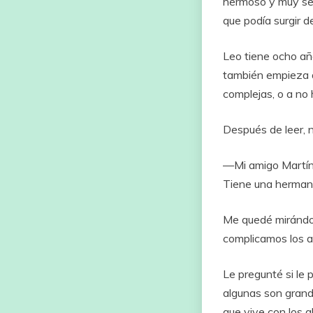
hermoso
y
muy
se
que
podía
surgir
d
Leo
tiene
ocho
añ
también
empieza
complejas,
o
a
no
Después
de
leer,
—
Mi
amigo
Martí
Tiene
una
herma
Me
quedé
mirándo
complicamos
los
a
Le
pregunté
si
le
p
algunas
son
gran
que
vive
con
los
a