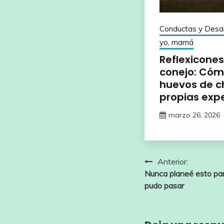
Conductas y Desar
yo, mamá
Reflexicone
conejo: Cómo
huevos de c
propias exp
marzo 26, 2026
Navegación
Anterior:
Nunca planeé esto par
de
pudo pasar
entradas