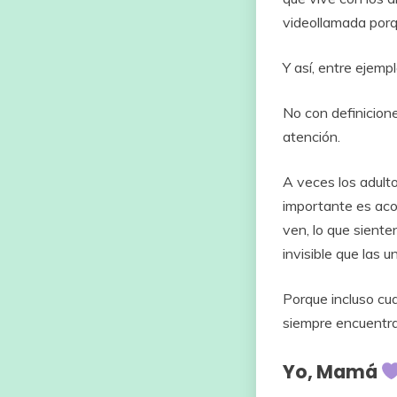
videollamada
por
Y
así,
entre
ejempl
No
con
definicion
atención.
A
veces
los
adult
importante
es
ac
ven,
lo
que
siente
invisible
que
las
u
Porque
incluso
cu
siempre
encuentr
Yo, Mamá