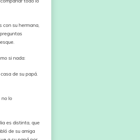
acompañar
todo
lo
os
con
su
hermana,
preguntas
esque.
omo
si
nada:
a
casa
de
su
papá.
o
no
lo
lia
es
distinta,
que
abló
de
su
amiga
o
ve
a
su
papá
por