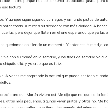
nsible—,
sino
porque
no
sabía
si
tenía
las
palabras
justas
para
e
esa
lectura.
os.
Y
aunque
sigue
jugando
con
legos
y
armando
pistas
de
aut
a
notar
cosas.
A
mirar
a
su
alrededor
con
más
claridad.
A
hacer
hacerlas,
pero
dejar
que
floten
en
el
aire
esperando
que
yo
las
p
nos
quedamos
en
silencio
un
momento.
Y
entonces
él
me
dijo,
c
n
vive
con
su
mamá
en
la
semana,
y
los
fines
de
semana
va
a
l
na
chiquita
allá,
y
yo
creo
que
es
feliz.
lo.
A
veces
me
sorprende
lo
natural
que
puede
ser
todo
cuand
dultos.
arecía
raro
que
Martín
viviera
así.
Me
dijo
que
no,
que
cada
fami
des,
otras
más
pequeñas,
algunas
viven
juntas
y
otras
no.
Me
h
buelos,
del
compañero
que
tiene
dos
mamás,
del
primo
que
sol