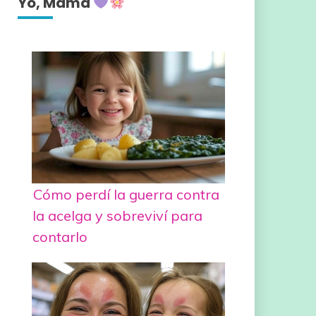
Yo, Mamá
Cómo perdí la guerra contra
la acelga y sobreviví para
contarlo