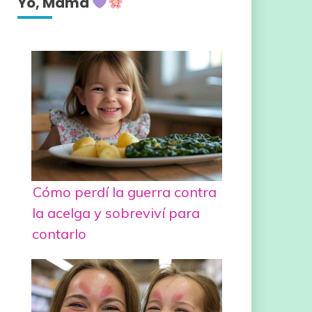
Yo, Mamá
Cómo perdí la guerra contra
la acelga y sobreviví para
contarlo