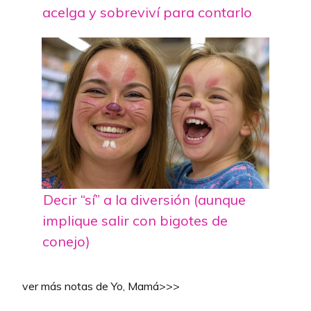
acelga y sobreviví para contarlo
Decir “sí” a la diversión (aunque
implique salir con bigotes de
conejo)
ver más notas de Yo, Mamá>>>