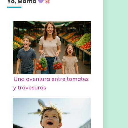
Yo, Mamá
Una aventura entre tomates
y travesuras