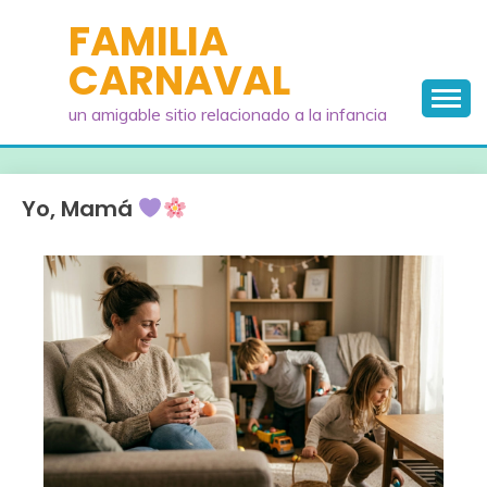
Saltar
FAMILIA
al
CARNAVAL
contenido
un amigable sitio relacionado a la infancia
Yo, Mamá